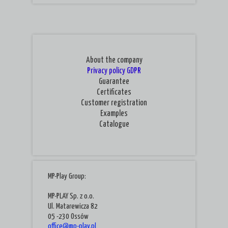
About the company
Privacy policy
GDPR
Guarantee
Certificates
Customer registration
Examples
Catalogue
MP-Play Group:
MP-PLAY Sp. z o.o.
Ul. Matarewicza 82
05 -230 Ossów
office@mp-play.pl