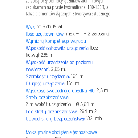
ze sobą przy pomocy łączników aluminiowych
zaciskanych na prasie hydraulicznej 130-150 T, a
także elementów złącznych z tworzywa sztucznego.
od 3 do 15 lat
Wiek:
max 4 (1 – 2 zalecany)
Ilość użytkowników:
Wymiary kompletnego wyrobu:
(bez
Wysokość całkowita urządzenia
kotwy): 2.85 m.
Wysokość urządzenia od poziomu
2,65 m.
nawierzchni:
1.64 m
Szerokość urządzenia:
1.64 m
Długość urządzenia:
2,5 m
Wysokość swobodnego upadku HIC:
Strefa bezpieczeństwa:
2 m wokół urządzenia - Ø 5,64 m.
26.4 m 2
Pole strefy bezpieczeństwa:
18.21 mb.
Obwód strefy bezpieczeństwa:
Maksymalne obciążenie jednostkowe: