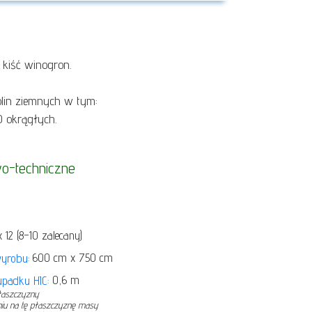
kiść winogron.
olin ziemnych w tym:
0 okrągłych.
o-techniczne
12 (8–10 zalecany)
600 cm x 750 cm
wyrobu:
0,6 m
padku HIC:
płaszczyzny
niu na tę płaszczyznę masy