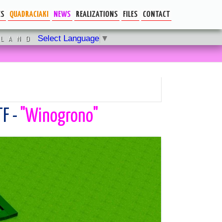
ES
QUADRACIAKI
NEWS
REALIZATIONS
FILES
CONTACT
SYSTEM COOL
CURRENT EVENTS
For the Architect
Select Language
▼
OLAND
System KOOLox
Technical cards
TF -
"Winogrono"