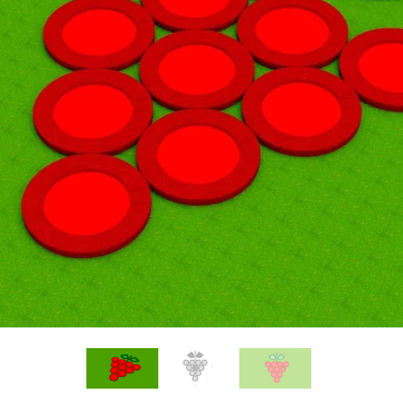
ne
Flat weaves
ape
Bridges-traps
emafor-en
Rope Tunnels
Park