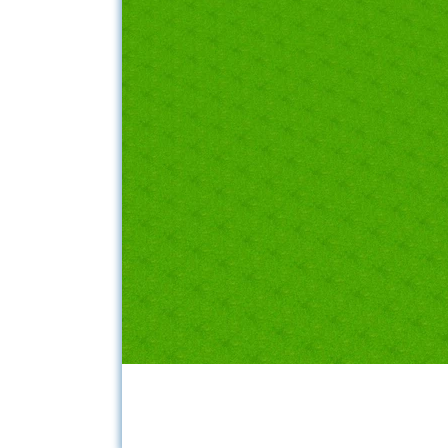
Little Pla
Gr
Tripod S
SHIP
LOOP
Minipark
Inclusive 