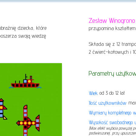
Zestaw Winogrono
braźnię dziecka, które
przypomina kształtem 
poszerza swoją wiedzę
Składa się z 12 tramp
2 ćwierć-kołowych i 1
Parametry użytkow
od 3 do 12 lat
Wiek:
max 
Ilość użytkowników:
Wymiary kompletnego 
Wysokość swobodnego u
(Max efekt wybicia powyżej 
podwieszanej, przy upuszcze