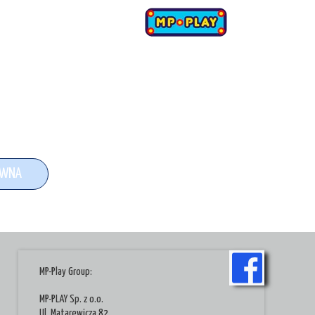
OWNA
MP-Play Group:
MP-PLAY Sp. z o.o.
Ul. Matarewicza 82