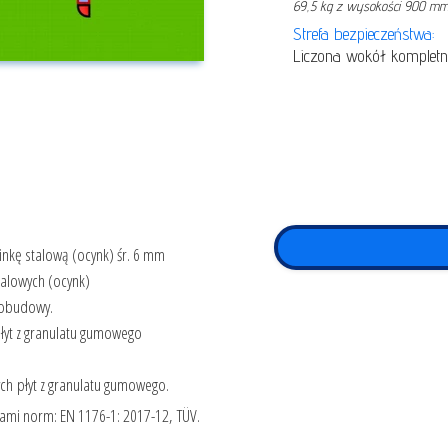
69,5 kg z wysokości 900 m
Strefa bezpieczeństwa:
Liczona wokół kompletn
inkę stalową (ocynk) śr. 6 mm
talowych (ocynk)
 obudowy.
łyt z granulatu gumowego
ch płyt z granulatu gumowego.
ami norm: EN 1176-1: 2017-12, TÜV.