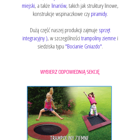
miejski
, a także
linariów
, takich jak struktury linowe,
konstrukcje wspinaczkowe czy
piramidy
.
Dużą część naszej produkcji zajmuje
sprzęt
integracyjny )
, w szczególności
trampoliny ziemne
i
siedziska typu
"Bocianie Gniazdo"
.
WYBIERZ ODPOWIEDNIĄ SEKCJĘ
TRAMPOLINY ZIEMNE