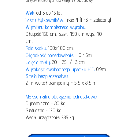
od 3 do 15 lat
Wiek:
max 4 (1 -3 – zalecany)
Ilość użytkowników:
Wymiary kompletnego wyrobu:
Długość 150 cm, szer. 450 cm wys. 40
cm,
100x400 cm.
Pole skoku:
~ 0,45m
Głębokość posadowienia:
20 - 25 +/- 3 cm.
Ugięcie maty:
0.9m
Wysokość swobodnego upadku HIC:
Strefa bezpieczeństwa:
2 m wokół trampoliny - 5,5 x 8,5 m.
Maksymalne obciążenie jednostkowe:
Dynamiczne - 80 kg
Statyczne - 120 kg
Waga urządzenia: 285 kg