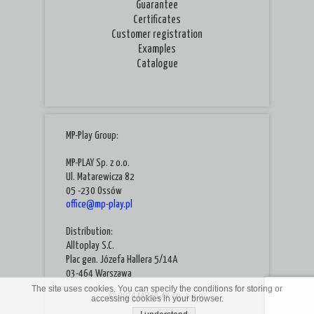
Guarantee
Certificates
Customer registration
Examples
Catalogue
MP-Play Group:
MP-PLAY Sp. z o.o.
Ul. Matarewicza 82
05 -230 Ossów
office@mp-play.pl
Distribution:
Alltoplay S.C.
Plac gen. Józefa Hallera 5/14A
03-464 Warszawa
The site uses cookies. You can specify the conditions for storing or
© 2024 MP-PLAY sp. z o.o.
accessing cookies in your browser.