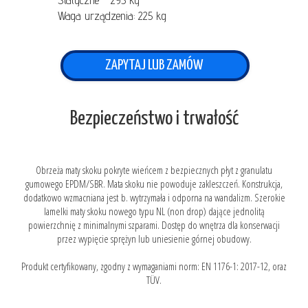
Statyczne - 295 kg
Waga urządzenia: 225 kg
ZAPYTAJ LUB ZAMÓW
Bezpieczeństwo i trwałość
Obrzeża maty skoku pokryte wieńcem z bezpiecznych płyt z granulatu
gumowego EPDM/SBR. Mata skoku nie powoduje zakleszczeń. Konstrukcja,
dodatkowo wzmacniana jest b. wytrzymała i odporna na wandalizm. Szerokie
lamelki maty skoku nowego typu NL (non drop) dające jednolitą
powierzchnię z minimalnymi szparami. Dostęp do wnętrza dla konserwacji
przez wypięcie sprężyn lub uniesienie górnej obudowy.
Produkt certyfikowany, zgodny z wymaganiami norm: EN 1176-1: 2017-12, oraz
TÜV.