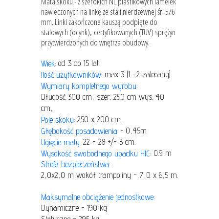
Mata skoku - z szerokich NL plastikowych lamelek
nawleczonych na linkę ze stali nierdzewnej śr. 5/6
mm. Linki zakończone kauszą podpięte do
stalowych (ocynk), certyfikowanych (TUV) sprężyn
przytwierdzonych do wnętrza obudowy.
od 3 do 15 lat
Wiek:
max 3 (1 –2 zalecany)
Ilość użytkowników:
Wymiary kompletnego wyrobu:
Długość 300 cm, szer. 250 cm wys. 40
cm,
250 x 200 cm.
Pole skoku:
~ 0,45m
Głębokość posadowienia:
22 - 28 +/- 3 cm.
Ugięcie maty:
0.9 m
Wysokość swobodnego upadku HIC:
Strefa bezpieczeństwa:
2,0x2,0 m wokół trampoliny - 7,0 x 6,5 m.
Maksymalne obciążenie jednostkowe:
Dynamiczne - 190 kg