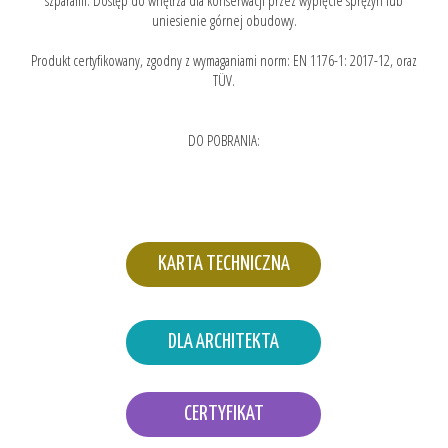
szparami. Dostęp do wnętrza dla konserwacji przez wypięcie sprężyn lub
uniesienie górnej obudowy.
Produkt certyfikowany, zgodny z wymaganiami norm: EN 1176-1: 2017-12, oraz
TÜV.
DO POBRANIA:
KARTA TECHNICZNA
DLA ARCHITEKTA
CERTYFIKAT