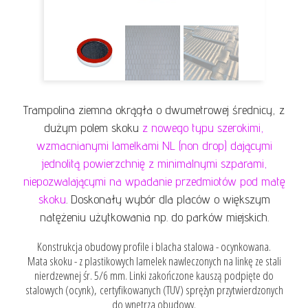
Trampolina ziemna okrągła o dwumetrowej średnicy, z
dużym polem skoku
z nowego typu szerokimi,
wzmacnianymi lamelkami NL (non drop) dającymi
jednolitą powierzchnię z minimalnymi szparami,
niepozwalającymi na wpadanie przedmiotów pod matę
skoku
. Doskonały wybór dla placów o większym
natężeniu użytkowania np. do parków miejskich.
Konstrukcja obudowy profile i blacha stalowa - ocynkowana.
Mata skoku - z plastikowych lamelek nawleczonych na linkę ze stali
nierdzewnej śr. 5/6 mm. Linki zakończone kauszą podpięte do
stalowych (ocynk), certyfikowanych (TUV) sprężyn przytwierdzonych
do wnętrza obudowy.