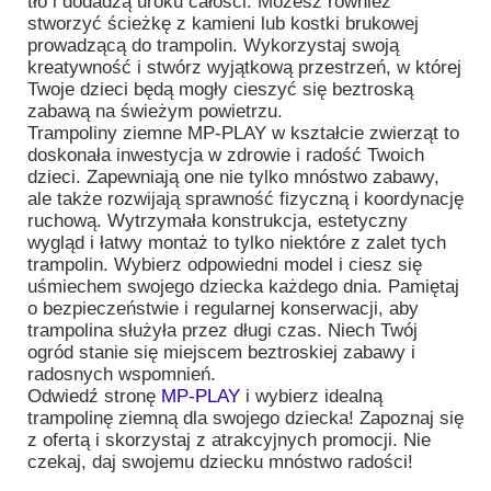
tło i dodadzą uroku całości. Możesz również
stworzyć ścieżkę z kamieni lub kostki brukowej
prowadzącą do trampolin. Wykorzystaj swoją
kreatywność i stwórz wyjątkową przestrzeń, w której
Twoje dzieci będą mogły cieszyć się beztroską
zabawą na świeżym powietrzu.
Trampoliny ziemne MP-PLAY w kształcie zwierząt to
doskonała inwestycja w zdrowie i radość Twoich
dzieci. Zapewniają one nie tylko mnóstwo zabawy,
ale także rozwijają sprawność fizyczną i koordynację
ruchową. Wytrzymała konstrukcja, estetyczny
wygląd i łatwy montaż to tylko niektóre z zalet tych
trampolin. Wybierz odpowiedni model i ciesz się
uśmiechem swojego dziecka każdego dnia. Pamiętaj
o bezpieczeństwie i regularnej konserwacji, aby
trampolina służyła przez długi czas. Niech Twój
ogród stanie się miejscem beztroskiej zabawy i
radosnych wspomnień.
Odwiedź stronę
MP-PLAY
i wybierz idealną
trampolinę ziemną dla swojego dziecka! Zapoznaj się
z ofertą i skorzystaj z atrakcyjnych promocji. Nie
czekaj, daj swojemu dziecku mnóstwo radości!