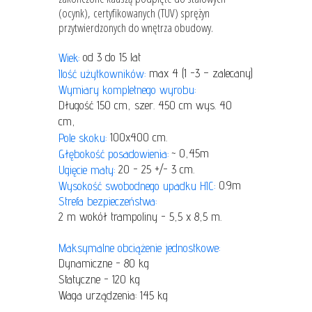
(ocynk), certyfikowanych (TUV) sprężyn
przytwierdzonych do wnętrza obudowy.
od 3 do 15 lat
Wiek:
max 4 (1 -3 – zalecany)
Ilość użytkowników:
Wymiary kompletnego wyrobu:
Długość 150 cm, szer. 450 cm wys. 40
cm,
100x400 cm.
Pole skoku:
~ 0,45m
Głębokość posadowienia:
20 - 25 +/- 3 cm.
Ugięcie maty:
0.9m
Wysokość swobodnego upadku HIC:
Strefa bezpieczeństwa:
2 m wokół trampoliny - 5,5 x 8,5 m.
Maksymalne obciążenie jednostkowe:
Dynamiczne - 80 kg
Statyczne - 120 kg
Waga urządzenia: 145 kg