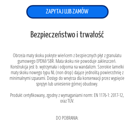
ZAPYTAJ LUB ZAMÓW
Bezpieczeństwo i trwałość
Obrzeża maty skoku pokryte wieńcem z bezpiecznych płyt z granulatu
gumowego EPDM/SBR. Mata skoku nie powoduje zakleszczeń.
Konstrukcja jest b. wytrzymała i odporna na wandalizm. Szerokie lamelki
maty skoku nowego typu NL (non drop) dające jednolitą powierzchnię z
minimalnymi szparami. Dostęp do wnętrza dla konserwacji przez wypięcie
sprężyn lub uniesienie górnej obudowy.
Produkt certyfikowany, zgodny z wymaganiami norm: EN 1176-1: 2017-12,
oraz TÜV.
DO POBRANIA: