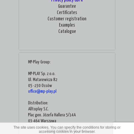
Privacy policy
GDPR
Guarantee
Certificates
Customer registration
Examples
Catalogue
MP-Play Group:
MP-PLAY Sp. z o.o.
Ul. Matarewicza 82
05 -230 Ossów
office@mp-play.pl
Distribution:
Alltoplay S.C.
Plac gen. Józefa Hallera 5/14A
03-464 Warszawa
The site uses cookies. You can specify the conditions for storing or
© 2024 MP-PLAY sp. z o.o.
accessing cookies in your browser.