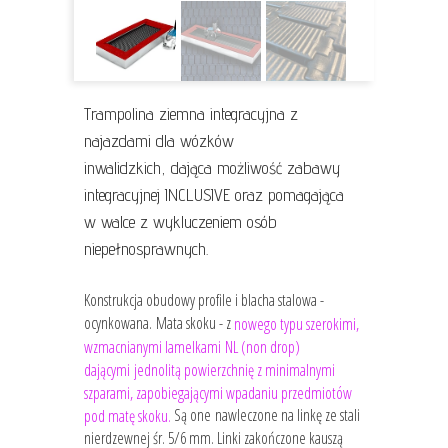
Trampolina ziemna integracyjna z
najazdami dla wózków
inwalidzkich,
dająca możliwość zabawy
integracyjnej INCLUSIVE oraz pomagająca
w walce z wykluczeniem osób
niepełnosprawnych.
Konstrukcja obudowy profile i blacha stalowa -
ocynkowana.
Mata skoku - z
nowego typu szerokimi,
wzmacnianymi lamelkami NL (non drop)
dającymi jednolitą powierzchnię z minimalnymi
szparami, zapobiegającymi wpadaniu przedmiotów
Są one
nawleczone na linkę ze stali
pod matę skoku.
nierdzewnej śr. 5/6 mm. Linki zakończone kauszą