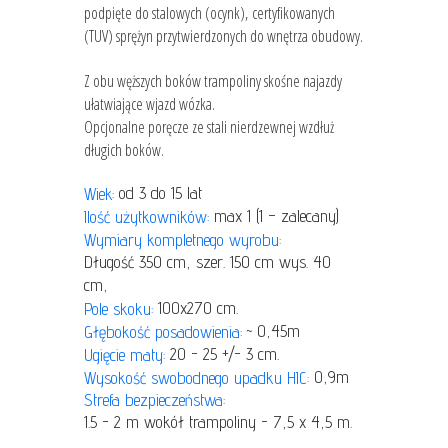
podpięte do stalowych (ocynk), certyfikowanych
(TUV) sprężyn przytwierdzonych do wnętrza obudowy.
Z obu węższych boków trampoliny skośne najazdy
ułatwiające wjazd wózka.
Opcjonalne poręcze ze stali nierdzewnej wzdłuż
długich boków.
od 3 do 15 lat
Wiek:
max 1 (1 – zalecany)
Ilość użytkowników:
Wymiary kompletnego wyrobu:
Długość 350 cm, szer. 150 cm wys. 40
cm,
100x270 cm.
Pole skoku:
~ 0,45m
Głębokość posadowienia:
20 - 25 +/- 3 cm.
Ugięcie maty:
0,9m
Wysokość swobodnego upadku HIC:
Strefa bezpieczeństwa:
1.5 - 2 m wokół trampoliny - 7,5 x 4,5 m.