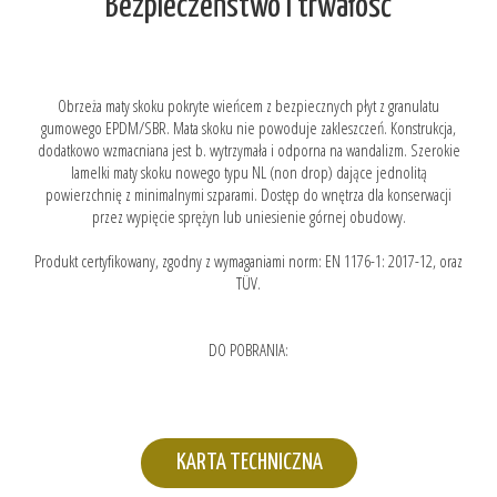
Bezpieczeństwo i trwałość
Obrzeża maty skoku pokryte wieńcem z bezpiecznych płyt z granulatu
gumowego EPDM/SBR. Mata skoku nie powoduje zakleszczeń. Konstrukcja,
dodatkowo wzmacniana jest b. wytrzymała i odporna na wandalizm. Szerokie
lamelki maty skoku nowego typu NL (non drop) dające jednolitą
powierzchnię z minimalnymi szparami. Dostęp do wnętrza dla konserwacji
przez wypięcie sprężyn lub uniesienie górnej obudowy.
Produkt certyfikowany, zgodny z wymaganiami norm: EN 1176-1: 2017-12, oraz
TÜV.
DO POBRANIA:
KARTA TECHNICZNA