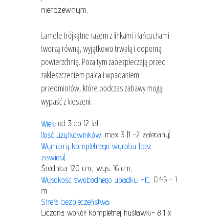
nierdzewnym.
Lamele trójkątne razem z linkami i łańcuchami
tworzą równą, wyjątkowo trwałą i odporną
powierzchnię. Poza tym zabezpieczają przed
zakleszczeniem palca i wpadaniem
przedmiotów, które podczas zabawy mogą
wypaść z kieszeni.
od 3 do 12 lat
Wiek:
max 3 (1 –2 zalecany)
Ilość użytkowników:
Wymiary kompletnego wyrobu (bez
zawiesi):
Średnica 120 cm, wys. 16 cm,
0.45 - 1
Wysokość swobodnego upadku HIC:
m
Strefa bezpieczeństwa:
Liczona wokół kompletnej huśtawki- 8,1 x