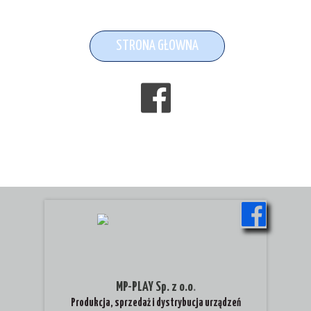
STRONA GŁOWNA
MP-PLAY Sp. z o.o
.
Produkcja, sprzedaż i dystrybucja urządzeń