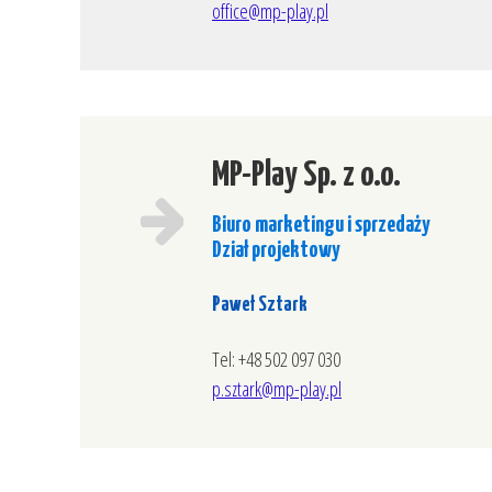
office@mp-play.pl
Samolot Mał
Winogrono N
Tripod Sema
STATEK
LOOP-1
MP-Play Sp. z o.o.
Minipark
Biuro marketingu i sprzedaży
Inclusive Par
Dział projektowy
Paweł Sztark
Tel: +48 502 097 030
p.sztark@mp-play.pl