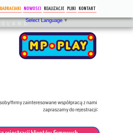
UADRACIAKI
NOWOSCI
REALIZACJE
PLIKI
KONTAKT
SYSTEM KOOL
AKTUALNOSCI
Dla Architekta
Select Language
▼
POLAND
System KOOLox
Karty techniczne
soby/firmy zainteresowane współpracą z nami
zapraszamy do rejestracji: