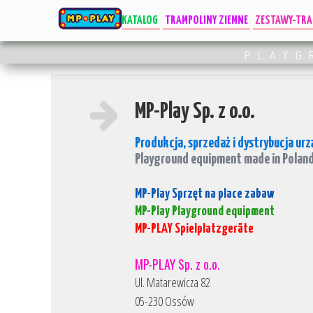
O NAS
KATALOG
TRAMPOLINY ZIEMNE
ZESTAWY-TR
Polityka prywatnosci
Trampoliny kwadratowe
Autobus
PLAYG
Formularz rejestracji
Trampoliny prostokątne
Biedronka
Certyfikaty
Trampoliny okrągłe
Ciężarówka
Gwarancja
Trampoliny integracyjne
Koniczynki
MP-Play Sp. z o.o.
Trampoliny segmentowe
Krab
Produkcja, sprzedaż i dystrybucja ur
Trampoliny Kolorowe
Kwiat
Playground equipment made in Polan
Trampoliny zwierzatka
Lokomotywa
Trampoliny "Koniczynka"
Lokomotywa
MP-Play Sprzęt na place zabaw
Trampoliny z matą bez szpar NL
Motyl
MP-Play Playground equipment
MP-PLAY Spielplatzgeräte
Trampoliny specjalne
Olimpiada
Pająk
MP-PLAY Sp. z o.o.
Rakieta Mała
Ul. Matarewicza 82
Rakieta Duż
05-230 Ossów
Samolot Duż