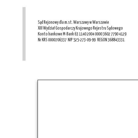
Sąd Rejonowy dla m.st. Warszawy w Warszawie
XIII Wydział Gospodarczy Krajowego Rejestru Sądowego
Konto bankowe M-Bank 63 1140 2004 0000 3602 7790 4129
Nr KRS 0000706337 NIP 525-273-09-99 REGON 368843331