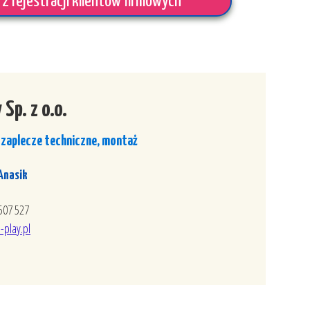
rz rejestracji klientów firmowych
 Sp. z o.o.
 zaplecze techniczne, montaż
Anasik
 507 527
-play.pl