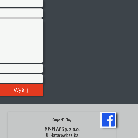
Wyślij
Grupa MP-Play:
MP-PLAY Sp. z o.o.
Ul.Matarewicza 82