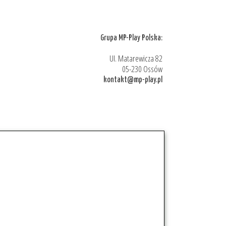
Grupa MP-Play Polska:
Ul. Matarewicza 82
05-230 Ossów
kontakt@mp-play.pl