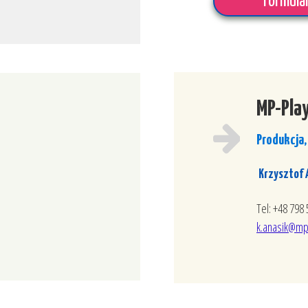
Formula
y
Przeplotnie płaskie
L
Mosty-trapy
for
Tunele Linowe
MP-Play
Produkcja,
k
Krzysztof 
Tel: +48 798
k.anasik@mp