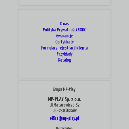
O nas
Polityka Prywatności RODO
Gwarancje
Certyfikaty
Formularz rejestracji klienta
Przykłady
Katalog
Grupa MP-Play:
MP-PLAY Sp. z o.o.
Ul.Matarewicza 82
05 -230 Ossów
office@mp-play.pl
Dystrybutor: