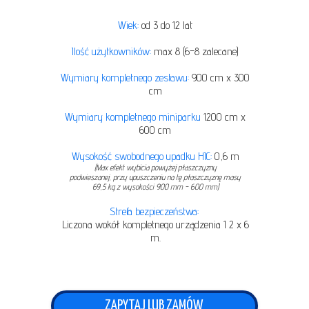
Wiek:
od 3 do 12 lat
Ilość użytkowników:
max 8 (6–8 zalecane)
Wymiary kompletnego zestawu:
900 cm x 300
cm
Wymiary kompletnego miniparku
1200 cm x
600 cm
Wysokość swobodnego upadku HIC:
0,6 m
(Max efekt wybicia powyżej płaszczyzny
podwieszanej, przy upuszczeniu na tę płaszczyznę masy
69,5 kg z wysokości 900 mm - 600 mm)
Strefa bezpieczeństwa:
Liczona wokół kompletnego urządzenia 1 2 x 6
m.
ZAPYTAJ LUB ZAMÓW