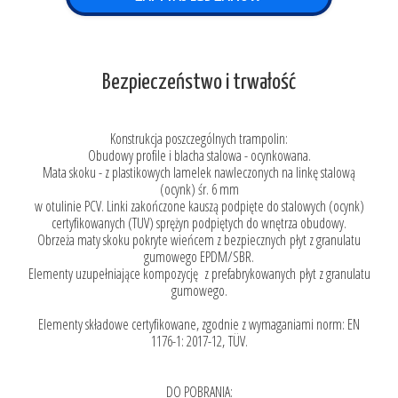
Bezpieczeństwo i trwałość
Konstrukcja poszczególnych trampolin:
Obudowy profile i blacha stalowa - ocynkowana.
Mata skoku - z plastikowych lamelek nawleczonych na linkę stalową
(ocynk) śr. 6 mm
w otulinie PCV. Linki zakończone kauszą podpięte do stalowych (ocynk)
certyfikowanych (TUV) sprężyn podpiętych do wnętrza obudowy.
Obrzeża maty skoku pokryte wieńcem z bezpiecznych płyt z granulatu
gumowego EPDM/SBR.
Elementy uzupełniające kompozycję z prefabrykowanych płyt z granulatu
gumowego.
Elementy składowe certyfikowane, zgodnie z wymaganiami norm: EN
1176-1: 2017-12, TÜV.
DO POBRANIA: