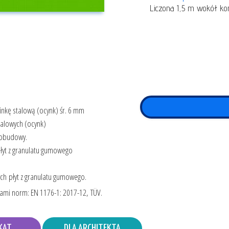
Liczona 1,5 m wokół ko
inkę stalową (ocynk) śr. 6 mm
talowych (ocynk)
 obudowy.
łyt z granulatu gumowego
ch płyt z granulatu gumowego.
ami norm: EN 1176-1: 2017-12, TÜV.
KAT
DLA ARCHITEKTA