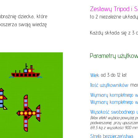
Zestawy Tripod i 
braźnię dziecka, które
to 2 niezależne układy
poszerza swoją wiedzę
Każdy składa się z 3
o
Parametry użytkow
od 3 do 12 lat
Wiek:
max 
Ilość użytkowników:
Wymiary kompletnego w
Wymiary kompletnego 
Wysokość swobodnego u
(Max efekt wybicia powyżej 
podwieszanej, przy upuszcze
69,5 kg z wysokości 900 m
Strefa bezpieczeństwa: