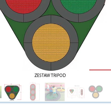
y
Przeplotnie płaskie
L
Mosty-trapy
afor
Tunele Linowe
k