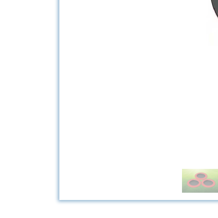
Samolot Mał
Winogrono N
Tripod Sem
STATEK
LOOP-1
Minipark
Inclusive Par