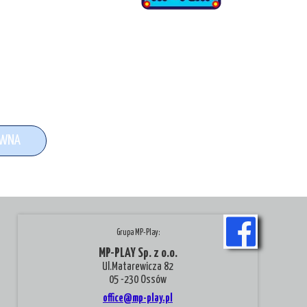
OWNA
Grupa MP-Play:
MP-PLAY Sp. z o.o.
Ul.Matarewicza 82
05 -230 Ossów
office@mp-play.pl