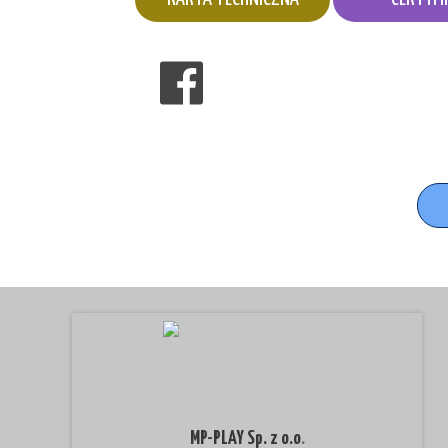
MP-PLAY Sp. z o.o
.