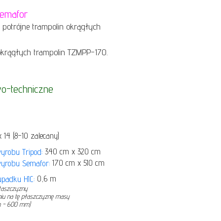
Semafor
 potrójne trampolin okrągłych
krągłych trampolin TZMPP-170.
o-techniczne
14 (8–10 zalecany)
340 cm x 320 cm
yrobu Tripod:
170 cm x 510 cm
wyrobu Semafor:
0,6 m
padku HIC:
płaszczyzny
niu na tę płaszczyznę masy
m - 600 mm)