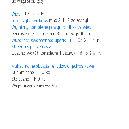
do wnętrza obręczy.
od 3 do 12 lat
Wiek:
max 2 (1 –2 zalecany)
Ilość użytkowników:
Wymiary kompletnego wyrobu (bez zawiesi):
Szerokość 120 cm, szer. 80 cm, wys. 16 cm,
0.45 - 1,4 m
Wysokość swobodnego upadku HIC:
Strefa bezpieczeństwa:
Liczona wokół kompletnej huśtawki- 8,1 x 2,6 m.
Maksymalne obciążenie (udźwig) jednostkowe:
Dynamiczne - 120 kg
Statyczne - 140 kg
Waga urządzenia: 47,5 kg