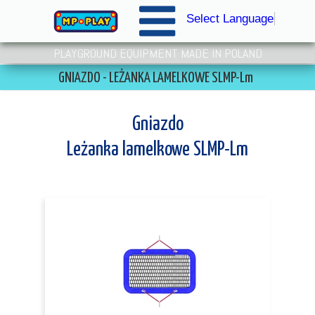
Select Language
▼
PLAYGROUND EQUIPMENT MADE IN POLAND
GNIAZDO - LEŻANKA LAMELKOWE SLMP-Lm
Gniazdo
Leżanka lamelkowe SLMP-Lm