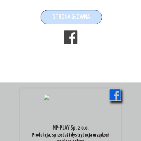
STRONA GŁOWNA
MP-PLAY Sp. z o.o
.
Produkcja, sprzedaż i dystrybucja urządzeń