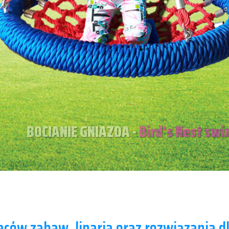
y
Przeplotnie płaskie
L
Mosty-trapy
for
Tunele Linowe
k
BOCIANIE GNIAZDA -
Bird's Nest swi
laców zabaw, linaria oraz rozwiązania dl