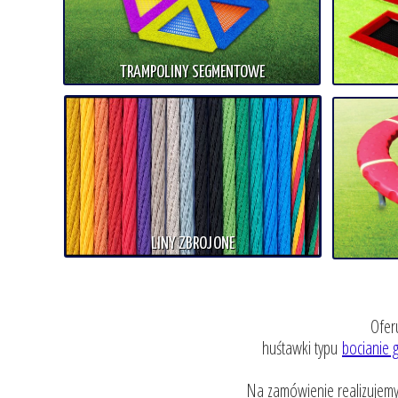
TRAMPOLINY SEGMENTOWE
LINY ZBROJONE
Ofer
huśtawki typu
bocianie 
Na zamówienie realizujemy