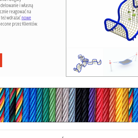
odelowanie i własną
icznie reagować na
 też wdrażać
nowe
zlecone przez Klientów.