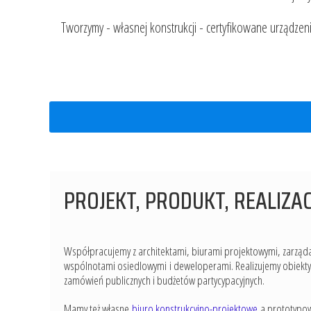
Tworzymy - własnej konstrukcji - certyfikowane urządzen
PROJEKT, PRODUKT, REALIZA
Współpracujemy z architektami, biurami projektowymi, zarząd
wspólnotami osiedlowymi i deweloperami. Realizujemy obiekt
zamówień publicznych i budżetów partycypacyjnych.
Mamy też własne
biuro konstrukcyjno-projektowe
a prototypow