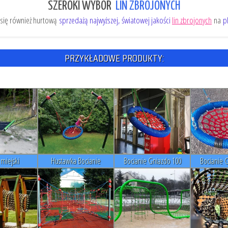
SZEROKI WYBÓR
LIN ZBROJONYCH
się również hurtową
sprzedażą najwyższej, światowej jakości
lin zbrojonych
na
p
PRZYKŁADOWE PRODUKTY:
miejski
Hustawka Bocianie
Bocianie Gniazdo 100
Bocianie 