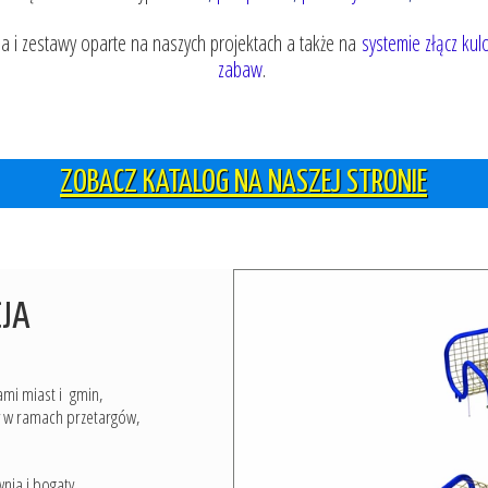
ia i zestawy oparte na naszych projektach a także na
systemie złącz ku
zabaw
.
ZOBACZ KATALOG NA NASZEJ STRONIE
CJA
ami miast i gmin,
y w ramach przetargów,
nia i bogaty