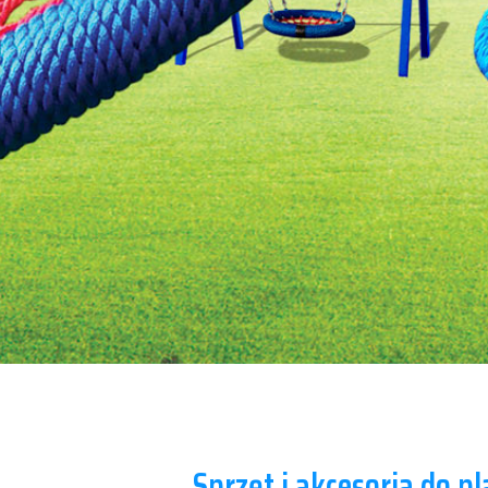
Samolot Mał
Winogrono N
Tripod Sema
STATEK
LOOP-1
Minipark
Inclusive Par
Sprzęt i akcesoria do p