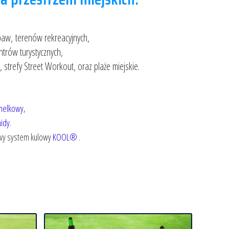
abaw,
terenów rekreacyjnych,
ntrów turystycznych,
strefy Street Workout, oraz plaże miejskie.
melkowy
,
idy
.
owy system kulowy
KOOL®
.