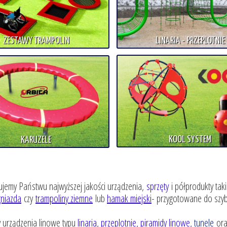
ZESTAWY TRAMPOLIN
LINARIA - PRZEPLOTNIE
KOOL SYSTEM
KARUZELE
ujemy Państwu najwyższej jakości urządzenia,
sprzęty
i półprodukty taki
gniazda
czy
trampoliny ziemne
lub
hamak miejski
- przygotowane do szyb
 urządzenia linowe typu
linaria
,
przeplotnie
,
piramidy linowe
, tunele
oraz