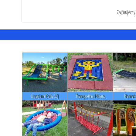
Zajmujemy 
Linarium Falla-LEJ
Trampolina Piłkarz
Hamak 