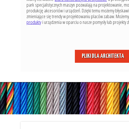
park specjalistycznych maszyn pozwalają na projektowanie, m
produkcję akcesoriów i urządzeń. Dzięki temu możemy błyskaw
zmieniające się trendy w projektowaniu placów zabaw. Możemy
produkty
i urządzenia w oparciu o nasze pomysły lub projekty 
PLIKI DLA ARCHITEKTA