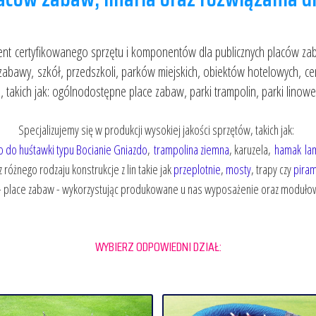
nt certyfikowanego sprzętu i komponentów dla publicznych placów z
 zabawy,
szkół, przedszkoli, parków miejskich,
obiektów hotelowych,
ce
,
takich jak:
ogólnodostępne place zabaw, parki trampolin, parki linowe, 
Specjalizujemy się w produkcji wysokiej jakości sprzętów, takich jak:
o do huśtawki typu Bocianie Gniazdo
,
trampolina ziemna
, karuzela,
hamak la
z różnego rodzaju konstrukcje z lin takie jak
przeplotnie
,
mosty
, trapy czy
piram
 - place zabaw - wykorzystując produkowane u nas wyposażenie oraz moduł
WYBIERZ ODPOWIEDNI DZIAŁ: