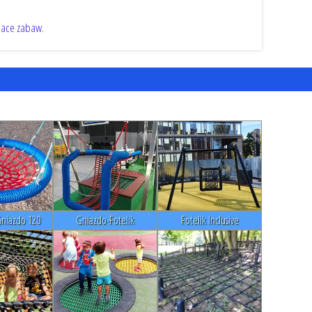
lace zabaw
.
Gniazdo 120
Gniazdo-Fotelik
Fotelik Inclusive