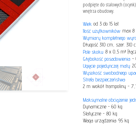
podpięte do stalowych (ocynk)
y
Przeplotnie płaskie
wnętrza obudowy.
L
Mosty-trapy
od 3 do 15 lat
Wiek:
for
Tunele Linowe
max 8 (
Ilość użytkowników:
Wymiary kompletnego wyr
Długość 310 cm, szer. 310
8 x 0,5 m² (łącz
Pole skoku:
~
Głębokość posadowienia:
k
20
Ugięcie pojedynczej maty:
Wysokość swobodnego upad
Strefa bezpieczeństwa:
2 m wokół trampoliny - 7,1
Maksymalne obciążenie jedno
Dynamiczne - 60 kg
Statyczne - 80 kg
Waga urządzenia: 95 kg