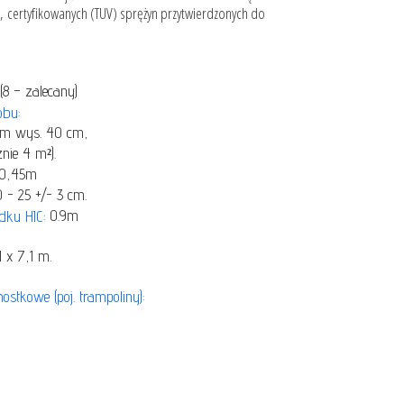
, certyfikowanych (TUV) sprężyn przytwierdzonych do
8 – zalecany)
obu:
 cm wys. 40 cm,
nie 4 m²).
 0,45m
 - 25 +/- 3 cm.
0.9m
ku HIC:
 x 7,1 m.
stkowe (poj. trampoliny):