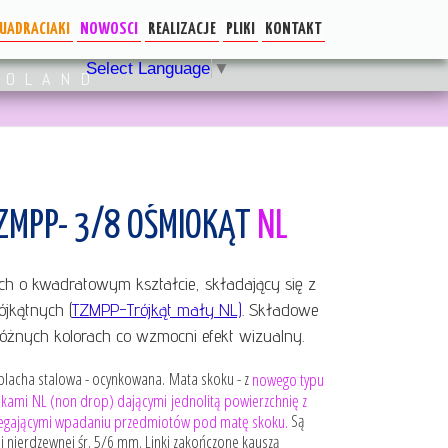
UADRACIAKI
NOWOSCI
REALIZACJE
PLIKI
KONTAKT
SYSTEM KOOL
AKTUALNOSCI
Dla Architekta
Select Language
▼
POLAND
System KOOLox
Karty techniczne
ZMPP- 3/8 OŚMIOKĄT
NL
ch o kwadratowym kształcie, składający się z
ójkątnych (
TZMPP-Trójkąt mały NL)
. Składowe
óżnych kolorach co wzmocni efekt wizualny.
 blacha stalowa - ocynkowana.
Mata skoku - z
nowego typu
kami NL (non drop) dającymi jednolitą powierzchnię z
Są
iegającymi wpadaniu przedmiotów pod matę skoku.
li nierdzewnej śr. 5/6 mm. Linki zakończone kauszą