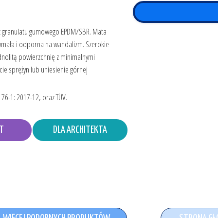
t z granulatu gumowego EPDM/SBR. Mata
zymała i odporna na wandalizm. Szerokie
nolitą powierzchnię z minimalnymi
ie sprężyn lub uniesienie górnej
76-1: 2017-12, oraz TÜV.
T
DLA ARCHITEKTA