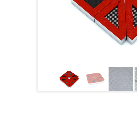
Samolot Mał
Winogrono N
Tripod Sema
STATEK
LOOP-1
Minipark
Inclusive Par