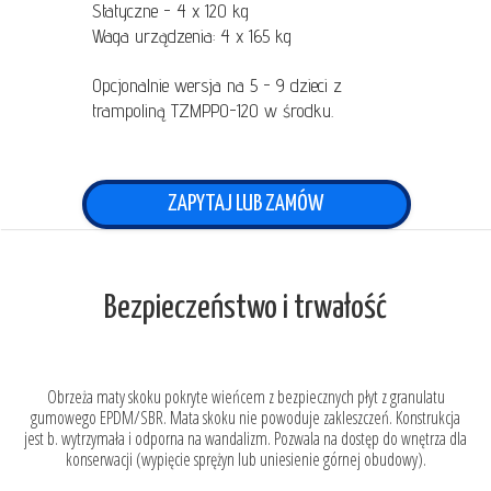
Statyczne - 4 x 120 kg
Waga urządzenia: 4 x 165 kg
Opcjonalnie wersja na 5 - 9 dzieci z
trampoliną TZMPPO-120 w środku.
ZAPYTAJ LUB ZAMÓW
Bezpieczeństwo i trwałość
Obrzeża maty skoku pokryte wieńcem z bezpiecznych płyt z granulatu
gumowego EPDM/SBR. Mata skoku nie powoduje zakleszczeń. Konstrukcja
jest b. wytrzymała i odporna na wandalizm. Pozwala na dostęp do wnętrza dla
konserwacji (wypięcie sprężyn lub uniesienie górnej obudowy).