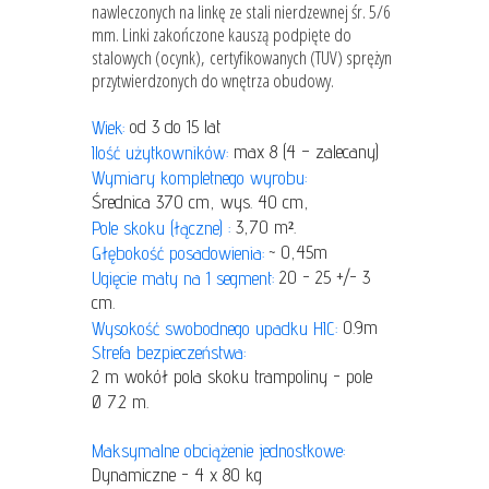
nawleczonych na linkę ze stali nierdzewnej śr. 5/6
mm. Linki zakończone kauszą podpięte do
stalowych (ocynk), certyfikowanych (TUV) sprężyn
przytwierdzonych do wnętrza obudowy.
od 3 do 15 lat
Wiek:
max 8 (4 – zalecany)
Ilość użytkowników:
Wymiary kompletnego wyrobu:
Średnica 370 cm, wys. 40 cm,
3,70 m².
Pole skoku (łączne) :
~ 0,45m
Głębokość posadowienia:
20 - 25 +/- 3
Ugięcie maty na 1 segment:
cm.
0.9m
Wysokość swobodnego upadku HIC:
Strefa bezpieczeństwa:
2 m wokół pola skoku trampoliny - pole
Ø 7.2 m.
Maksymalne obciążenie jednostkowe:
Dynamiczne - 4 x 80 kg