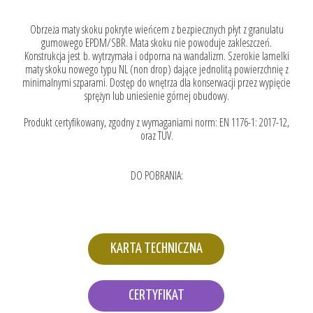
Obrzeża maty skoku pokryte wieńcem z bezpiecznych płyt z granulatu
gumowego EPDM/SBR. Mata skoku nie powoduje zakleszczeń.
Konstrukcja jest b. wytrzymała i odporna na wandalizm. Szerokie lamelki
maty skoku nowego typu NL (non drop) dające jednolitą powierzchnię z
minimalnymi szparami. Dostęp do wnętrza dla konserwacji przez wypięcie
sprężyn lub uniesienie górnej obudowy.
Produkt certyfikowany, zgodny z wymaganiami norm: EN 1176-1: 2017-12,
oraz TÜV.
DO POBRANIA:
KARTA TECHNICZNA
CERTYFIKAT