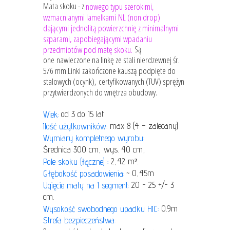
Mata skoku - z
nowego typu szerokimi,
wzmacnianymi lamelkami NL (non drop)
dającymi jednolitą powierzchnię z minimalnymi
szparami, zapobiegającymi wpadaniu
Są
przedmiotów pod matę skoku.
one
nawleczone na linkę ze stali nierdzewnej śr.
5/6 mm.Linki zakończone kauszą podpięte do
stalowych (ocynk), certyfikowanych (TUV) sprężyn
przytwierdzonych do wnętrza obudowy.
od 3 do 15 lat
Wiek:
max 8 (4 – zalecany)
Ilość użytkowników:
Wymiary kompletnego wyrobu:
Średnica 300 cm, wys. 40 cm,
2,42 m².
Pole skoku (łączne) :
~ 0,45m
Głębokość posadowienia:
20 - 25 +/- 3
Ugięcie maty na 1 segment:
cm.
0.9m
Wysokość swobodnego upadku HIC:
Strefa bezpieczeństwa: