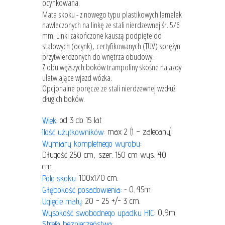
ocynkowana.
Mata skoku - z nowego typu plastikowych lamelek
nawleczonych na linkę ze stali nierdzewnej śr. 5/6
mm. Linki zakończone kauszą podpięte do
stalowych (ocynk), certyfikowanych (TUV) sprężyn
przytwierdzonych do wnętrza obudowy.
Z obu węższych boków trampoliny skośne najazdy
ułatwiające wjazd wózka.
Opcjonalne poręcze ze stali nierdzewnej wzdłuż
długich boków.
od 3 do 15 lat
Wiek:
max 2 (1 – zalecany)
Ilość użytkowników:
Wymiary kompletnego wyrobu:
Długość 250 cm, szer. 150 cm wys. 40
cm,
100x170 cm.
Pole skoku:
~ 0,45m
Głębokość posadowienia:
20 - 25 +/- 3 cm.
Ugięcie maty:
0,9m
Wysokość swobodnego upadku HIC:
Strefa bezpieczeństwa: