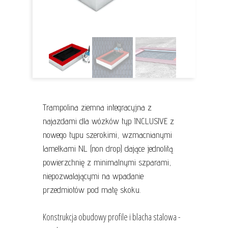
Trampolina ziemna integracyjna z
najazdami dla wózków typ INCLUSIVE z
nowego typu szerokimi, wzmacnianymi
lamelkami NL (non drop) dające jednolitą
powierzchnię z minimalnymi szparami,
niepozwalającymi na wpadanie
przedmiotów pod matę skoku.
Konstrukcja obudowy profile i blacha stalowa -