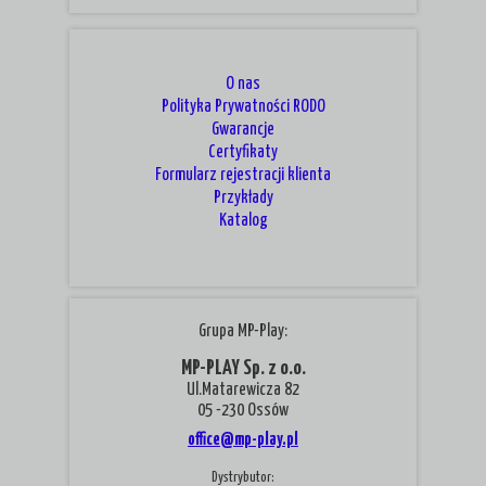
O nas
Polityka Prywatności RODO
Gwarancje
Certyfikaty
Formularz rejestracji klienta
Przykłady
Katalog
Grupa MP-Play:
MP-PLAY Sp. z o.o.
Ul.Matarewicza 82
05 -230 Ossów
office@mp-play.pl
Dystrybutor: